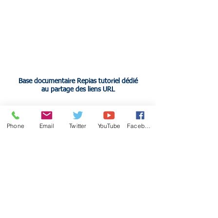
Base documentaire Repias tutoriel dédié
au partage des liens URL
Phone
Email
Twitter
YouTube
Facebook
Adresse postale:
CPIAS Iles de Guadeloupe/ CHU de
la Guadeloupe /
RiSSQ- Hôpital Ricou - bât B - BP
465-97159
POINTE-
A-PITRE CEDEX