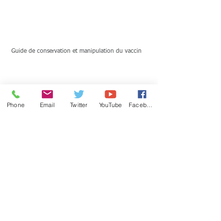
Guide de conservation et manipulation du vaccin
Phone
Email
Twitter
YouTube
Facebook
Adresse postale:
CPIAS Iles de Guadeloupe/ CHU de
la Guadeloupe /
RiSSQ- Hôpital Ricou - bât B - BP
465-97159
POINTE-
A-PITRE CEDEX
cpiasilesdeguadeloupe@chu-guadeloupe.fr
mentions légales
Tel : 0590 89 16 80
Nous contacter